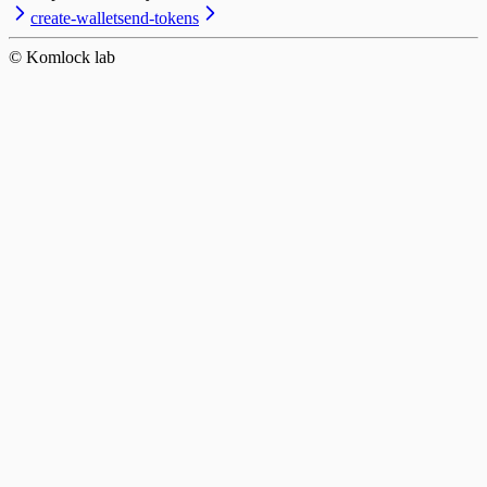
create-wallet
send-tokens
© Komlock lab