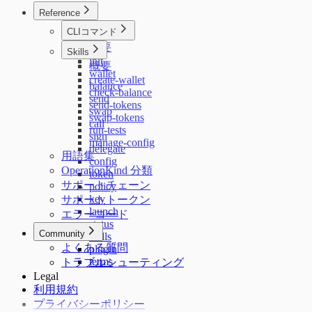
Reference
CLIコマンド
概要
Skills
init
概要
wallet
create-wallet
balance
check-balance
send
send-tokens
swap
swap-tokens
call
run-tests
sign
manage-config
delegate
用語集
config
OperationKind 分類
token
サポートチェーン
policy
key
サポートトークン
launch
エラーコード
status
Community
skills
よくある質問
plugin
terms
トラブルシューティング
Legal
利用規約
プライバシーポリシー