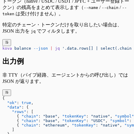
トークン（native / USDC / USDT / JPYC + ユーザー登録トー
クン）の残高をまとめて表示します（
/
/
--name
--chain
--
は受け付けません）。
token
特定のチェーン・トークンだけを取り出したい場合は、
JSON 出力を
でフィルタします。
jq
kova
 balance
 --json
 |
 jq
 '.data.rows[] | select(.chain 
出力例
非 TTY（パイプ経路、エージェントからの呼び出し）では
JSON が返ります。
{
  "ok"
: 
true
,
  "data"
: {
    "rows"
: [
      { 
"chain"
: 
"base"
, 
"tokenKey"
: 
"native"
, 
"symbol"
      { 
"chain"
: 
"base"
, 
"tokenKey"
: 
"USDC"
, 
"symbol"
: 
      { 
"chain"
: 
"ethereum"
, 
"tokenKey"
: 
"native"
, 
"sym
    ]