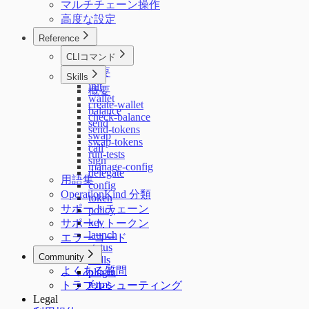
マルチチェーン操作
高度な設定
Reference
CLIコマンド
概要
Skills
init
概要
wallet
create-wallet
balance
check-balance
send
send-tokens
swap
swap-tokens
call
run-tests
sign
manage-config
delegate
用語集
config
OperationKind 分類
token
サポートチェーン
policy
key
サポートトークン
launch
エラーコード
status
Community
skills
よくある質問
plugin
terms
トラブルシューティング
Legal