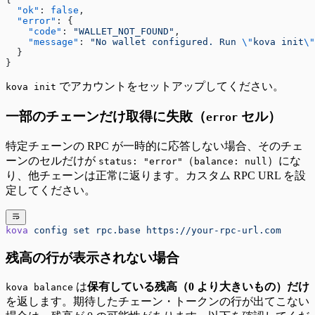
  "ok"
: 
false
,
  "error"
: {
    "code"
: 
"WALLET_NOT_FOUND"
,
    "message"
: 
"No wallet configured. Run 
\"
kova init
\"
  }
}
でアカウントをセットアップしてください。
kova init
一部のチェーンだけ取得に失敗（
セル）
error
特定チェーンの RPC が一時的に応答しない場合、そのチェ
ーンのセルだけが
（
）にな
status: "error"
balance: null
り、他チェーンは正常に返ります。カスタム RPC URL を設
定してください。
kova
 config
 set
 rpc.base
 https://your-rpc-url.com
残高の行が表示されない場合
は
保有している残高（0 より大きいもの）だけ
kova balance
を返します。期待したチェーン・トークンの行が出てこない