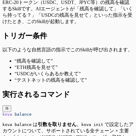
ERC-20トークン（USDC、USDT、JPYC等）の残高を確認
するSkillです。AIエージェントが「残高を確認して」「いく
ら持ってる？」「USDCの残高を見せて」といった指示を受
けたとき、このSkillが起動します。
トリガー条件
以下のような自然言語の指示でこのSkillが呼び出されます。
“残高を確認して”
“ETH残高を見せて”
“USDCがいくらあるか教えて”
“テストネットの残高を確認して”
実行されるコマンド
kova
 balance
は
引数を取りません
。
で設定したア
kova balance
kova init
カウントについて、サポートされている全チェーン × 主要