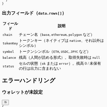
  }
}
出力フィールド（
）
data.rows[]
フィール
説明
ド
チェーン名（
,
,
など）
chain
base
ethereum
polygon
トークンキー（ネイティブは
、それ以外は
native
tokenKey
シンボル）
トークンシンボル（
,
,
など）
symbol
ETH
USDC
JPYC
残高（人間が読める形式）。取得失敗時は
balance
null
セルの状態（
または
）。残高 0 / 未保有
ok
error
status
の行は出力に含まれない
エラーハンドリング
ウォレットが未設定
{