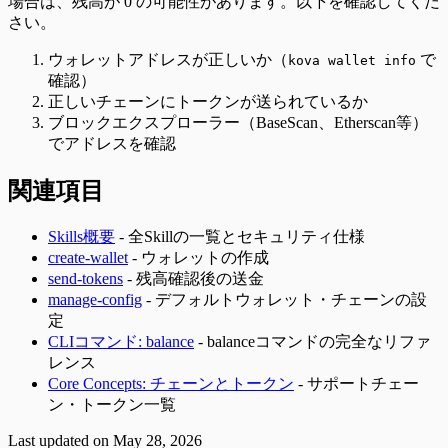
場合は、残高が 0 の可能性があります。以下を確認してくだ
さい。
ウォレットアドレスが正しいか（
で
kova wallet info
確認）
正しいチェーンにトークンが送られているか
ブロックエクスプローラー（BaseScan、Etherscan等）
でアドレスを確認
関連項目
Skills概要
- 全Skillの一覧とセキュリティ仕様
create-wallet
- ウォレットの作成
send-tokens
- 残高確認後の送金
manage-config
- デフォルトウォレット・チェーンの設
定
CLIコマンド: balance
- balanceコマンドの完全なリファ
レンス
Core Concepts: チェーンとトークン
- サポートチェー
ン・トークン一覧
Last updated on
May 28, 2026