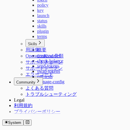
policy
key
launch
status
skills
plugin
terms
Skills
用語集
概要
create-wallet
OperationKind 分類
check-balance
サポートチェーン
send-tokens
サポートトークン
swap-tokens
エラーコード
run-tests
manage-config
Community
よくある質問
トラブルシューティング
Legal
利用規約
プライバシーポリシー
System