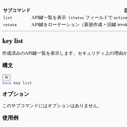
サブコマンド
API鍵一覧を表示（
フィールドで
list
status
activ
API鍵をローテーション（新規作成 + 旧鍵 revoke
rotate
key list
作成済みのAPI鍵一覧を表示します。セキュリティ上の理由
構文
kova
 key
 list
オプション
このサブコマンドにはオプションはありません。
使用例