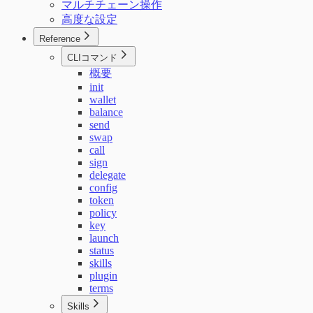
マルチチェーン操作
高度な設定
Reference
CLIコマンド
概要
init
wallet
balance
send
swap
call
sign
delegate
config
token
policy
key
launch
status
skills
plugin
terms
Skills