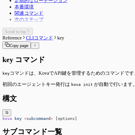
定期的なローテーション
本番環境
関連コマンド
次のステップ
Scroll to top
Reference
CLIコマンド
key
Copy page
key コマンド
コマンドは、KovaでAPI鍵を管理するためのコマンド
key
初回のエージェントキー発行は
が自動で行います
kova init
構文
kova
 key
 <
subcomman
d
>
 [options]
サブコマンド一覧