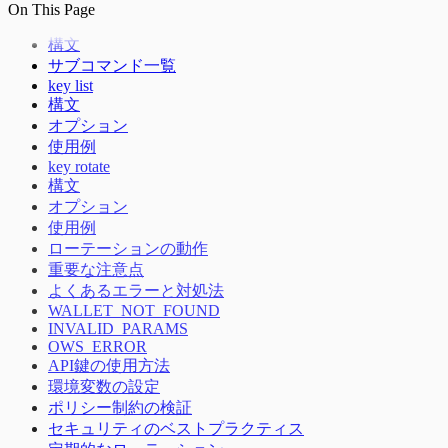
On This Page
構文
サブコマンド一覧
key list
構文
オプション
使用例
key rotate
構文
オプション
使用例
ローテーションの動作
重要な注意点
よくあるエラーと対処法
WALLET_NOT_FOUND
INVALID_PARAMS
OWS_ERROR
API鍵の使用方法
環境変数の設定
ポリシー制約の検証
セキュリティのベストプラクティス