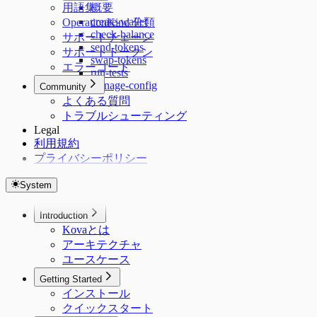
用語集
概要
create-wallet
OperationKind 分類
check-balance
サポートチェーン
send-tokens
サポートトークン
swap-tokens
エラーコード
run-tests
manage-config
Community
よくある質問
トラブルシューティング
Legal
利用規約
プライバシーポリシー
System
Introduction
Kovaとは
アーキテクチャ
ユースケース
Getting Started
インストール
クイックスタート