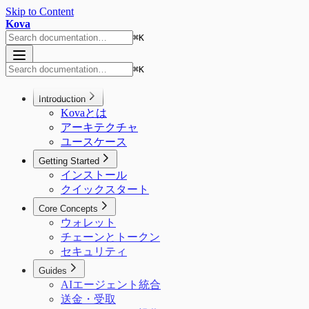
Skip to Content
Kova
⌘
K
⌘
K
Introduction
Kovaとは
アーキテクチャ
ユースケース
Getting Started
インストール
クイックスタート
Core Concepts
ウォレット
チェーンとトークン
セキュリティ
Guides
AIエージェント統合
送金・受取