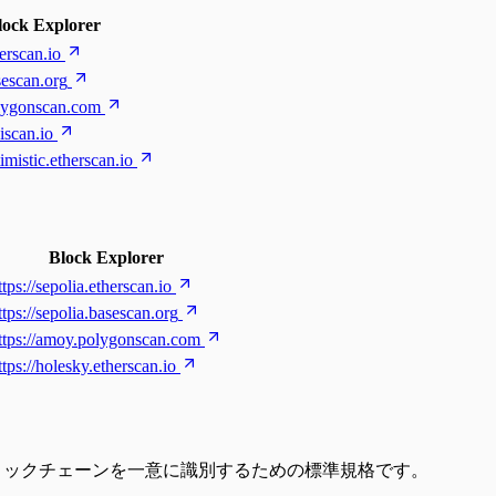
lock Explorer
herscan.io
sescan.org
olygonscan.com
biscan.io
timistic.etherscan.io
Block Explorer
ttps://sepolia.etherscan.io
ttps://sepolia.basescan.org
ttps://amoy.polygonscan.com
ttps://holesky.etherscan.io
sal #2の略で、ブロックチェーンを一意に識別するための標準規格です。