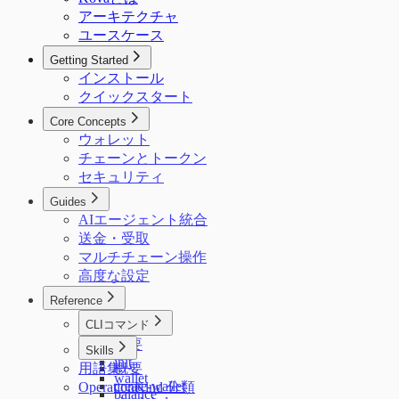
アーキテクチャ
ユースケース
Getting Started
インストール
クイックスタート
Core Concepts
ウォレット
チェーンとトークン
セキュリティ
Guides
AIエージェント統合
送金・受取
マルチチェーン操作
高度な設定
Reference
CLIコマンド
概要
Skills
init
用語集
概要
wallet
create-wallet
OperationKind 分類
balance