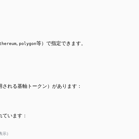
,
等）で指定できます。
thereum
polygon
用される基軸トークン）があります：
れています：
覧表示）