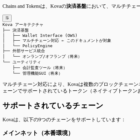
Chains and Tokensは、Kovaの
決済基盤
において、マルチチェ
Kova アーキテクチャ
├── 決済基盤
│   ├── Wallet Interface (OWS)
│   ├── マルチチェーン対応 ← このドキュメントが対象
│   └── PolicyEngine
├── 外部サービス統合
│   └── オンランプ/オフランプ（将来）
└── ユーティリティ
    ├── 会計監査ツール（将来）
    └── 管理機能GUI（将来）
マルチチェーン対応により、Kovaは複数のブロックチェーンネッ
ェーンでサポートされているトークン（ネイティブトークンおよ
サポートされているチェーン
Kovaは、以下の9つのチェーンをサポートしています：
メインネット（本番環境）