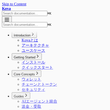
Skip to Content
Kova
⌘
K
⌘
K
Introduction
Kovaとは
アーキテクチャ
ユースケース
Getting Started
インストール
クイックスタート
Core Concepts
ウォレット
チェーンとトークン
セキュリティ
Guides
AIエージェント統合
送金・受取