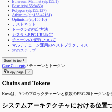
Ethereum Mainnet (eip155:1)
Base (eip155:8453)
Polygon (eip155:137)
Arbitrum (eip155:42161)
Optimism (eip155:10)
テストネット
トークンの指定方法
カスタムRPC URL設定
チェーンの指定について
マルチチェーン運用のベストプラクティス
次のステップ
Scroll to top
Core Concepts
チェーンとトークン
Copy page
Chains and Tokens
Kovaは、9つのブロックチェーンと複数のERC-20トー
システムアーキテクチャにおける位置