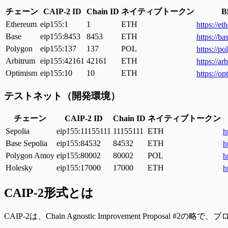
チェーン
CAIP-2 ID
Chain ID
ネイティブトークン
B
Ethereum
eip155:1
1
ETH
https://et
Base
eip155:8453
8453
ETH
https://ba
Polygon
eip155:137
137
POL
https://p
Arbitrum
eip155:42161
42161
ETH
https://ar
Optimism
eip155:10
10
ETH
https://op
テストネット（開発環境）
チェーン
CAIP-2 ID
Chain ID
ネイティブトークン
Sepolia
eip155:11155111
11155111
ETH
h
Base Sepolia
eip155:84532
84532
ETH
h
Polygon Amoy
eip155:80002
80002
POL
h
Holesky
eip155:17000
17000
ETH
h
CAIP-2形式とは
CAIP-2は、Chain Agnostic Improvement Propo