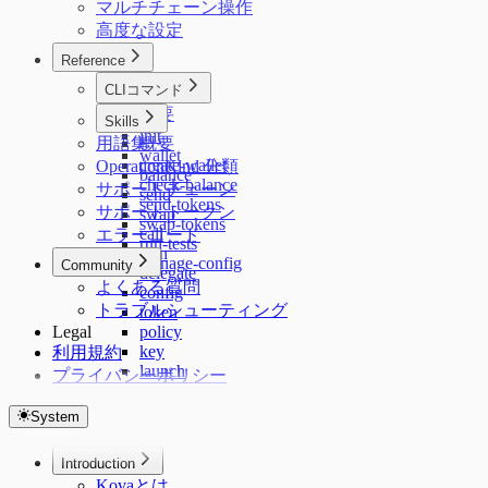
マルチチェーン操作
高度な設定
Reference
CLIコマンド
概要
Skills
init
用語集
概要
wallet
create-wallet
OperationKind 分類
balance
check-balance
サポートチェーン
send
send-tokens
サポートトークン
swap
swap-tokens
call
エラーコード
run-tests
sign
manage-config
Community
delegate
よくある質問
config
トラブルシューティング
token
Legal
policy
key
利用規約
launch
プライバシーポリシー
status
skills
System
plugin
terms
Introduction
Kovaとは