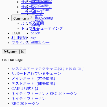
check-balance
サポートチェーン
send
send-tokens
サポートトークン
swap
swap-tokens
call
エラーコード
run-tests
sign
manage-config
Community
delegate
よくある質問
config
トラブルシューティング
token
Legal
policy
key
利用規約
launch
プライバシーポリシー
status
skills
System
plugin
terms
On This Page
システムアーキテクチャにおける位置づけ
サポートされているチェーン
メインネット（本番環境）
テストネット（開発環境）
CAIP-2形式とは
ネイティブトークンとERC-20トークン
ネイティブトークン
ERC-20トークン