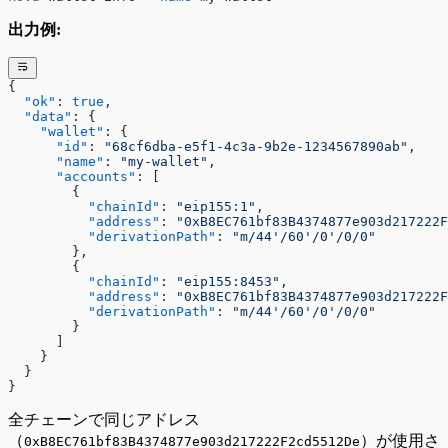
出力例:
{
  "ok"
: 
true
,
  "data"
: {
    "wallet"
: {
      "id"
: 
"68cf6dba-e5f1-4c3a-9b2e-1234567890ab"
,
      "name"
: 
"my-wallet"
,
      "accounts"
: [
        {
          "chainId"
: 
"eip155:1"
,
          "address"
: 
"0xB8EC761bf83B4374877e903d217222F
          "derivationPath"
: 
"m/44'/60'/0'/0/0"
        },
        {
          "chainId"
: 
"eip155:8453"
,
          "address"
: 
"0xB8EC761bf83B4374877e903d217222F
          "derivationPath"
: 
"m/44'/60'/0'/0/0"
        }
      ]
    }
  }
}
全チェーンで同じアドレス
（
）が使用さ
0xB8EC761bf83B4374877e903d217222F2cd5512De