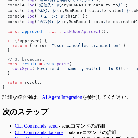
  console.
log
(
`送信先: ${
dryRunResult
.
data
.
tx
.
to
}`
);
  console.
log
(
`金額: ${
dryRunResult
.
data
.
tx
.
value
} ${
to
  console.
log
(
`チェーン: ${
chain
}`
);
  console.
log
(
`ガス代: ${
dryRunResult
.
data
.
tx
.
estimatedG
  const
 approved
 =
 await
 askUserApproval
();
  if
 (
!
approved) {
    return
 { error: 
"User cancelled transaction"
 };
  }
  // 3. broadcast
  const
 result
 =
 JSON
.
parse
(
    execSync
(
`kova send --name my-wallet --to ${
to
} --a
  );
  return
 result;
}
詳細な統合例は、
AI Agent Integration
を参照してください。
次のステップ
CLI Commands: send
- sendコマンドの詳細
CLI Commands: balance
- balanceコマンドの詳細