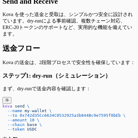
Send and Receive
Kova を使った送金と受取は、シンプルかつ安全に設計され
ています。dry-runによる事前確認、複数チェーン対応、
ERC-20トークンのサポートなど、実用的な機能を備えてい
ます。
送金フロー
Kova の送金は、2段階プロセスで安全性を確保しています：
ステップ1: dry-run（シミュレーション）
まず、dry-runで送金内容を確認します：
kova
 send
 \
  --name
 my-wallet
 \
  --to
 0x742d35Cc6634C0532925a3b844Bc9e7595f0bEb
 \
  --amount
 10
 \
  --chain
 base
 \
  --token
 USDC