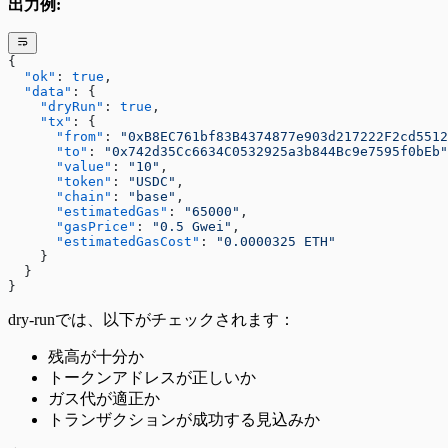
出力例:
{
  "ok"
: 
true
,
  "data"
: {
    "dryRun"
: 
true
,
    "tx"
: {
      "from"
: 
"0xB8EC761bf83B4374877e903d217222F2cd5512
      "to"
: 
"0x742d35Cc6634C0532925a3b844Bc9e7595f0bEb"
      "value"
: 
"10"
,
      "token"
: 
"USDC"
,
      "chain"
: 
"base"
,
      "estimatedGas"
: 
"65000"
,
      "gasPrice"
: 
"0.5 Gwei"
,
      "estimatedGasCost"
: 
"0.0000325 ETH"
    }
  }
}
dry-runでは、以下がチェックされます：
残高が十分か
トークンアドレスが正しいか
ガス代が適正か
トランザクションが成功する見込みか