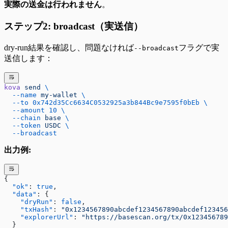
実際の送金は行われません
。
ステップ2: broadcast（実送信）
dry-run結果を確認し、問題なければ
フラグで実
--broadcast
送信します：
kova
 send
 \
  --name
 my-wallet
 \
  --to
 0x742d35Cc6634C0532925a3b844Bc9e7595f0bEb
 \
  --amount
 10
 \
  --chain
 base
 \
  --token
 USDC
 \
  --broadcast
出力例:
{
  "ok"
: 
true
,
  "data"
: {
    "dryRun"
: 
false
,
    "txHash"
: 
"0x1234567890abcdef1234567890abcdef123456
    "explorerUrl"
: 
"https://basescan.org/tx/0x123456789
  }