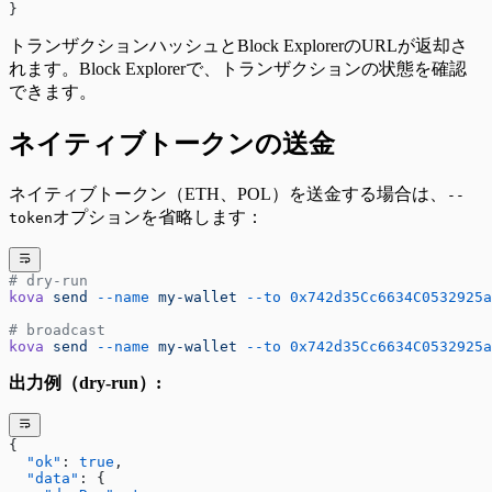
}
トランザクションハッシュとBlock ExplorerのURLが返却さ
れます。Block Explorerで、トランザクションの状態を確認
できます。
ネイティブトークンの送金
ネイティブトークン（ETH、POL）を送金する場合は、
--
オプションを省略します：
token
# dry-run
kova
 send
 --name
 my-wallet
 --to
 0x742d35Cc6634C0532925a
# broadcast
kova
 send
 --name
 my-wallet
 --to
 0x742d35Cc6634C0532925a
出力例（dry-run）:
{
  "ok"
: 
true
,
  "data"
: {