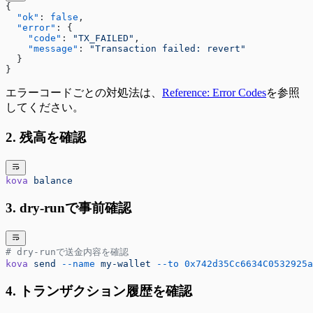
{
  "ok"
: 
false
,
  "error"
: {
    "code"
: 
"TX_FAILED"
,
    "message"
: 
"Transaction failed: revert"
  }
}
エラーコードごとの対処法は、
Reference: Error Codes
を参照
してください。
2. 残高を確認
kova
 balance
3. dry-runで事前確認
# dry-runで送金内容を確認
kova
 send
 --name
 my-wallet
 --to
 0x742d35Cc6634C0532925a
4. トランザクション履歴を確認