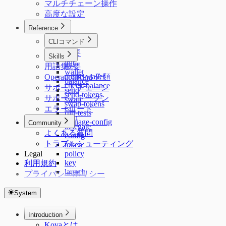
マルチチェーン操作
高度な設定
Reference
CLIコマンド
概要
Skills
init
用語集
概要
wallet
create-wallet
OperationKind 分類
balance
check-balance
サポートチェーン
send
send-tokens
サポートトークン
swap
swap-tokens
call
エラーコード
run-tests
sign
manage-config
Community
delegate
よくある質問
config
トラブルシューティング
token
Legal
policy
key
利用規約
launch
プライバシーポリシー
status
skills
System
plugin
terms
Introduction
Kovaとは