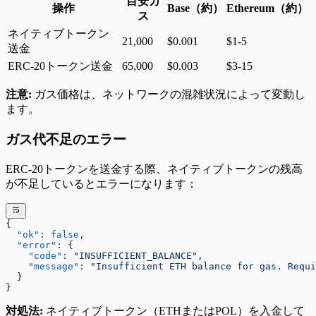
目安ガ
操作
Base（約）
Ethereum（約）
ス
ネイティブトークン
21,000
$0.001
$1-5
送金
ERC-20トークン送金
65,000
$0.003
$3-15
注意:
ガス価格は、ネットワークの混雑状況によって変動し
ます。
ガス代不足のエラー
ERC-20トークンを送金する際、ネイティブトークンの残高
が不足しているとエラーになります：
{
  "ok"
: 
false
,
  "error"
: {
    "code"
: 
"INSUFFICIENT_BALANCE"
,
    "message"
: 
"Insufficient ETH balance for gas. Requ
  }
}
対処法:
ネイティブトークン（ETHまたはPOL）を入金して