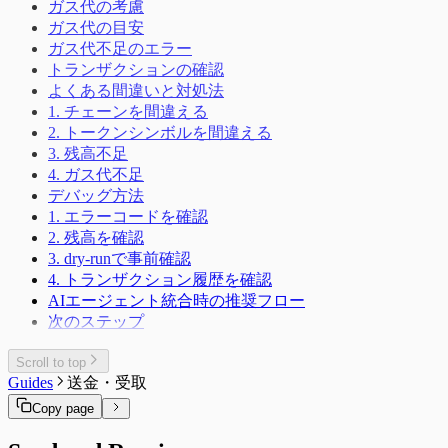
ガス代の考慮
ガス代の目安
ガス代不足のエラー
トランザクションの確認
よくある間違いと対処法
1. チェーンを間違える
2. トークンシンボルを間違える
3. 残高不足
4. ガス代不足
デバッグ方法
1. エラーコードを確認
2. 残高を確認
3. dry-runで事前確認
4. トランザクション履歴を確認
AIエージェント統合時の推奨フロー
次のステップ
Scroll to top
Guides
送金・受取
Copy page