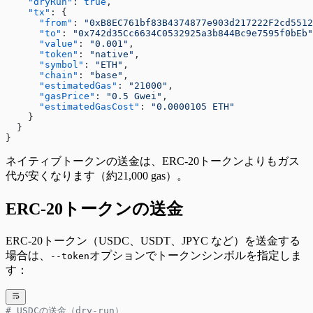
    "dryRun"
: 
true
,
    "tx"
: {
      "from"
: 
"0xB8EC761bf83B4374877e903d217222F2cd5512
      "to"
: 
"0x742d35Cc6634C0532925a3b844Bc9e7595f0bEb"
      "value"
: 
"0.001"
,
      "token"
: 
"native"
,
      "symbol"
: 
"ETH"
,
      "chain"
: 
"base"
,
      "estimatedGas"
: 
"21000"
,
      "gasPrice"
: 
"0.5 Gwei"
,
      "estimatedGasCost"
: 
"0.0000105 ETH"
    }
  }
}
ネイティブトークンの送金は、ERC-20トークンよりもガス
代が安くなります（約21,000 gas）。
ERC-20トークンの送金
ERC-20トークン（USDC、USDT、JPYC など）を送金する
場合は、
オプションでトークンシンボルを指定しま
--token
す：
# USDCの送金（dry-run）