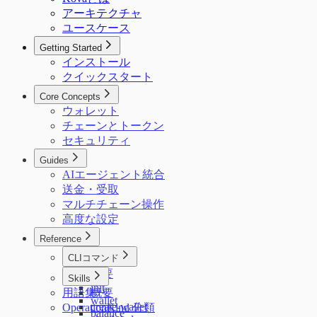
アーキテクチャ
ユースケース
Getting Started
インストール
クイックスタート
Core Concepts
ウォレット
チェーンとトークン
セキュリティ
Guides
AIエージェント統合
送金・受取
マルチチェーン操作
高度な設定
Reference
CLIコマンド
概要
Skills
init
用語集
概要
wallet
create-wallet
OperationKind 分類
balance