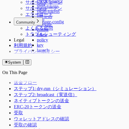
check-balance
サポートチェーン
send
send-tokens
サポートトークン
swap
swap-tokens
call
エラーコード
run-tests
sign
manage-config
Community
delegate
よくある質問
config
トラブルシューティング
token
Legal
policy
key
利用規約
launch
プライバシーポリシー
status
skills
System
plugin
terms
On This Page
送金フロー
ステップ1: dry-run（シミュレーション）
ステップ2: broadcast（実送信）
ネイティブトークンの送金
ERC-20トークンの送金
受取
ウォレットアドレスの確認
受取の確認