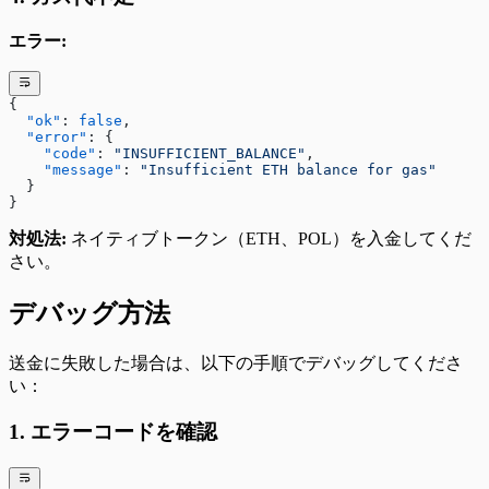
エラー:
{
  "ok"
: 
false
,
  "error"
: {
    "code"
: 
"INSUFFICIENT_BALANCE"
,
    "message"
: 
"Insufficient ETH balance for gas"
  }
}
対処法:
ネイティブトークン（ETH、POL）を入金してくだ
さい。
デバッグ方法
送金に失敗した場合は、以下の手順でデバッグしてくださ
い：
1. エラーコードを確認