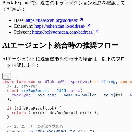
Block Explorerで、過去のトランザクション履歴を確認して
ください：
Base:
https://basescan.org/address/
Ethereum:
https://etherscan.io/address/
Polygon:
https://polygonscan.com/address/
AIエージェント統合時の推奨フロー
AIエージェントに送金機能を使わせる場合は、以下のフロ
ーを推奨します：
async
 function
 sendTokensWithApproval
(
to
:
 string
, 
amoun
  // 1. dry-run
  const
 dryRunResult
 =
 JSON
.
parse
(
    execSync
(
`kova send --name my-wallet --to ${
to
} --a
  );
  if
 (
!
dryRunResult.ok) {
    return
 { error: dryRunResult.error };
  }
  // 2. ユーザーに確認を求める
  console.
log
(
"送金内容を確認してください:"
);