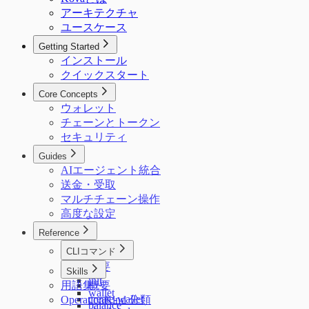
アーキテクチャ
ユースケース
Getting Started
インストール
クイックスタート
Core Concepts
ウォレット
チェーンとトークン
セキュリティ
Guides
AIエージェント統合
送金・受取
マルチチェーン操作
高度な設定
Reference
CLIコマンド
概要
Skills
init
用語集
概要
wallet
create-wallet
OperationKind 分類
balance