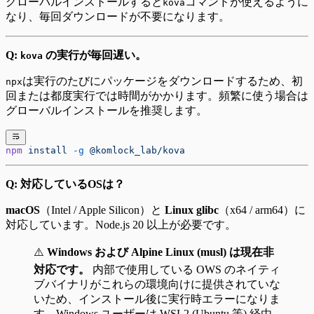
グローバルインストールすると
コマンドが使えるように
kova
なり、毎回ダウンロードが不要になります。
Q:
の実行が毎回遅い。
kova
は実行のたびにパッケージをダウンロードするため、初
npx
回または都度実行では時間がかかります。頻繁に使う場合は
グローバルインストールを推奨します。
npm
 install
 -g
 @komlock_lab/kova
Q: 対応しているOSは？
macOS
（Intel / Apple Silicon）と
Linux glibc
（x64 / arm64）に
対応しています。Node.js 20 以上が必要です。
⚠️
Windows および Alpine Linux (musl) は現在非
対応です。
内部で使用している OWS のネイティ
ブバイナリがこれらの環境向けに提供されていな
いため、インストール後に実行時エラーになりま
す。Windows ユーザーは WSL2 (Ubuntu 等) 経由