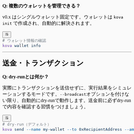
Q: 複数のウォレットを管理できる？
v0.x はシングルウォレット固定です。ウォレットは
kova
で作成され、自動的に解決されます。
init
# ウォレット情報の確認
kova
 wallet
 info
送金・トランザクション
Q: dry-runとは何か？
実際にトランザクションを送信せずに、実行結果をシミュレ
ーションするモードです。
オプションを付けな
--broadcast
い限り、自動的にdry-runで動作します。送金前に必ずdry-run
で内容を確認する習慣をつけましょう。
# dry-run（デフォルト）
kova
 send
 --name
 my-wallet
 --to
 0xRecipientAddress
 --am