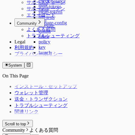
check-balance
サポートチェーン
send
send-tokens
サポートトークン
swap
swap-tokens
call
エラーコード
run-tests
sign
manage-config
Community
delegate
よくある質問
config
トラブルシューティング
token
Legal
policy
key
利用規約
launch
プライバシーポリシー
status
skills
System
plugin
terms
On This Page
インストール・セットアップ
ウォレット管理
送金・トランザクション
トラブルシューティング
関連リンク
Scroll to top
Community
よくある質問