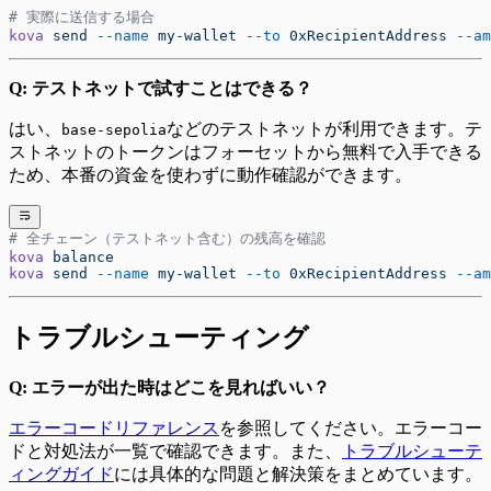
# 実際に送信する場合
kova
 send
 --name
 my-wallet
 --to
 0xRecipientAddress
 --am
Q: テストネットで試すことはできる？
はい、
などのテストネットが利用できます。テ
base-sepolia
ストネットのトークンはフォーセットから無料で入手できる
ため、本番の資金を使わずに動作確認ができます。
# 全チェーン（テストネット含む）の残高を確認
kova
 balance
kova
 send
 --name
 my-wallet
 --to
 0xRecipientAddress
 --am
トラブルシューティング
Q: エラーが出た時はどこを見ればいい？
エラーコードリファレンス
を参照してください。エラーコー
ドと対処法が一覧で確認できます。また、
トラブルシューテ
ィングガイド
には具体的な問題と解決策をまとめています。