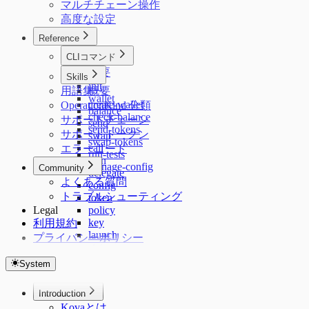
マルチチェーン操作
高度な設定
Reference
CLIコマンド
概要
Skills
init
用語集
概要
wallet
create-wallet
OperationKind 分類
balance
check-balance
サポートチェーン
send
send-tokens
サポートトークン
swap
swap-tokens
call
エラーコード
run-tests
sign
manage-config
Community
delegate
よくある質問
config
トラブルシューティング
token
Legal
policy
key
利用規約
launch
プライバシーポリシー
status
skills
System
plugin
terms
Introduction
Kovaとは