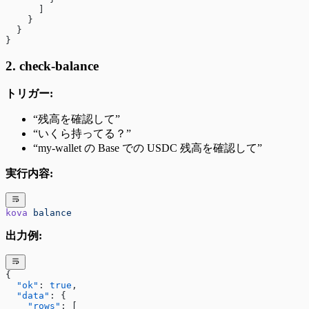
      ]
    }
  }
}
2. check-balance
トリガー:
“残高を確認して”
“いくら持ってる？”
“my-wallet の Base での USDC 残高を確認して”
実行内容:
kova
 balance
出力例:
{
  "ok"
: 
true
,
  "data"
: {
    "rows"
: [