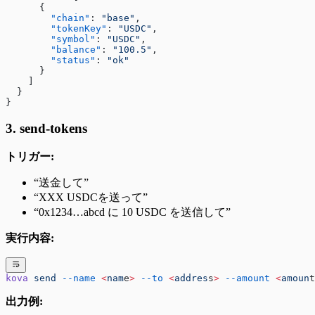
      {
        "chain"
: 
"base"
,
        "tokenKey"
: 
"USDC"
,
        "symbol"
: 
"USDC"
,
        "balance"
: 
"100.5"
,
        "status"
: 
"ok"
      }
    ]
  }
}
3. send-tokens
トリガー:
“送金して”
“XXX USDCを送って”
“0x1234…abcd に 10 USDC を送信して”
実行内容:
kova
 send
 --name
 <
nam
e
>
 --to
 <
addres
s
>
 --amount
 <
amoun
t
出力例: