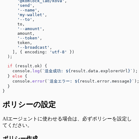
      '@komlock_lab/kova'
,
      'send'
,
      '--name'
,
      'my-wallet'
,
      '--to'
,
      to,
      '--amount'
,
      amount,
      '--token'
,
      token,
      '--broadcast'
,
    ], { encoding: 
'utf-8'
 })
  );
  if
 (result.ok) {
    console.
log
(
`送金成功: ${
result
.
data
.
explorerUrl
}`
);
  } 
else
 {
    console.
error
(
`送金エラー: ${
result
.
error
.
message
}`
)
  }
}
ポリシーの設定
AIエージェントに使わせる場合は、必ずポリシーを設定し
てください。
ポリシー作成