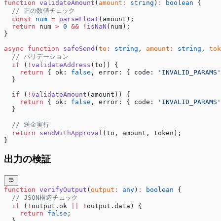
function
 validateAmount
(
amount
:
 string
)
:
 boolean
 {
  // 正の数値チェック
  const
 num
 =
 parseFloat
(amount);
  return
 num 
>
 0
 &&
 !
isNaN
(num);
}
async
 function
 safeSend
(
to
:
 string
, 
amount
:
 string
, 
tok
  // バリデーション
  if
 (
!
validateAddress
(to)) {
    return
 { ok: 
false
, error: { code: 
'INVALID_PARAMS'
  }
  if
 (
!
validateAmount
(amount)) {
    return
 { ok: 
false
, error: { code: 
'INVALID_PARAMS'
  }
  // 送金実行
  return
 sendWithApproval
(to, amount, token);
}
出力の検証
function
 verifyOutput
(
output
:
 any
)
:
 boolean
 {
  // JSON構造チェック
  if
 (
!
output.ok 
||
 !
output.data) {
    return
 false
;
  }