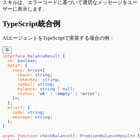
スキルは、エラーコードに基づいて適切なメッセージをユー
ザーに表示します。
TypeScript統合例
AIエージェントをTypeScriptで実装する場合の例：
interface
 BalanceResult
 {
  ok
:
 boolean
;
  data
?:
 {
    rows
:
 Array
<{
      chain
:
 string
;
      tokenKey
:
 string
;
      symbol
:
 string
;
      balance
:
 string
 |
 null
;
      status
:
 'ok'
 |
 'empty'
 |
 'error'
;
    }>;
  };
  error
?:
 {
    code
:
 string
;
    message
:
 string
;
  };
}
async
 function
 checkBalance
()
:
 Promise
<
BalanceResult
> {