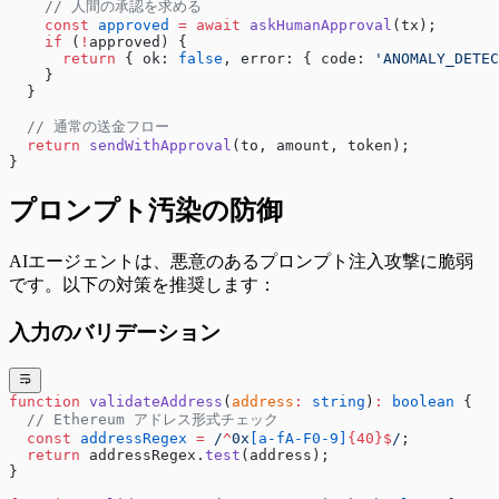
    // 人間の承認を求める
    const
 approved
 =
 await
 askHumanApproval
(tx);
    if
 (
!
approved) {
      return
 { ok: 
false
, error: { code: 
'ANOMALY_DETEC
    }
  }
  // 通常の送金フロー
  return
 sendWithApproval
(to, amount, token);
}
プロンプト汚染の防御
AIエージェントは、悪意のあるプロンプト注入攻撃に脆弱
です。以下の対策を推奨します：
入力のバリデーション
function
 validateAddress
(
address
:
 string
)
:
 boolean
 {
  // Ethereum アドレス形式チェック
  const
 addressRegex
 =
 /
^
0x
[a-fA-F0-9]
{40}$
/
;
  return
 addressRegex.
test
(address);
}