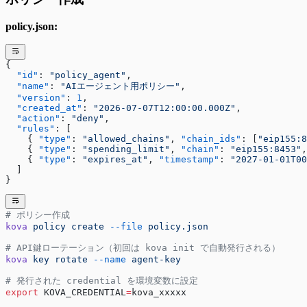
policy.json:
{
  "id"
: 
"policy_agent"
,
  "name"
: 
"AIエージェント用ポリシー"
,
  "version"
: 
1
,
  "created_at"
: 
"2026-07-07T12:00:00.000Z"
,
  "action"
: 
"deny"
,
  "rules"
: [
    { 
"type"
: 
"allowed_chains"
, 
"chain_ids"
: [
"eip155:8
    { 
"type"
: 
"spending_limit"
, 
"chain"
: 
"eip155:8453"
,
    { 
"type"
: 
"expires_at"
, 
"timestamp"
: 
"2027-01-01T00
  ]
}
# ポリシー作成
kova
 policy
 create
 --file
 policy.json
# API鍵ローテーション（初回は kova init で自動発行される）
kova
 key
 rotate
 --name
 agent-key
# 発行された credential を環境変数に設定
export
 KOVA_CREDENTIAL
=
kova_xxxxx