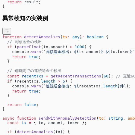
  return
 result;
}
異常検知の実装例
function
 detectAnomalies
(
tx
:
 any
)
:
 boolean
 {
  // 高額送金の検出
  if
 (
parseFloat
(tx.amount) 
>
 1000
) {
    console.
warn
(
`高額送金検出: ${
tx
.
amount
} ${
tx
.
token
}`
    return
 true
;
  }
  // 短時間での連続送金の検出
  const
 recentTxs
 =
 getRecentTransactions
(
60
); 
// 直近6
  if
 (recentTxs.
length
 >
 5
) {
    console.
warn
(
`連続送金検出: ${
recentTxs
.
length
}件`
);
    return
 true
;
  }
  return
 false
;
}
async
 function
 sendWithAnomalyDetection
(
to
:
 string
, 
amo
  const
 tx
 =
 { to, amount, token };
  if
 (
detectAnomalies
(tx)) {