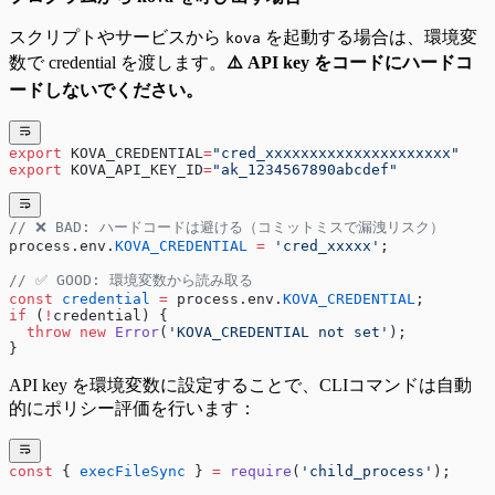
スクリプトやサービスから
を起動する場合は、環境変
kova
数で credential を渡します。
⚠️ API key をコードにハードコ
ードしないでください。
export
 KOVA_CREDENTIAL
=
"cred_xxxxxxxxxxxxxxxxxxxxx"
export
 KOVA_API_KEY_ID
=
"ak_1234567890abcdef"
// ❌ BAD: ハードコードは避ける（コミットミスで漏洩リスク）
process.env.
KOVA_CREDENTIAL
 =
 'cred_xxxxx'
;
// ✅ GOOD: 環境変数から読み取る
const
 credential
 =
 process.env.
KOVA_CREDENTIAL
;
if
 (
!
credential) {
  throw
 new
 Error
(
'KOVA_CREDENTIAL not set'
);
}
API key を環境変数に設定することで、CLIコマンドは自動
的にポリシー評価を行います：
const
 { 
execFileSync
 } 
=
 require
(
'child_process'
);