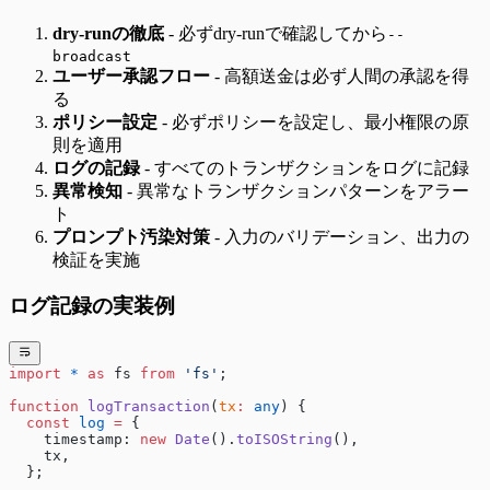
dry-runの徹底
- 必ずdry-runで確認してから
--
broadcast
ユーザー承認フロー
- 高額送金は必ず人間の承認を得
る
ポリシー設定
- 必ずポリシーを設定し、最小権限の原
則を適用
ログの記録
- すべてのトランザクションをログに記録
異常検知
- 異常なトランザクションパターンをアラー
ト
プロンプト汚染対策
- 入力のバリデーション、出力の
検証を実施
ログ記録の実装例
import
 *
 as
 fs 
from
 'fs'
;
function
 logTransaction
(
tx
:
 any
) {
  const
 log
 =
 {
    timestamp: 
new
 Date
().
toISOString
(),
    tx,
  };