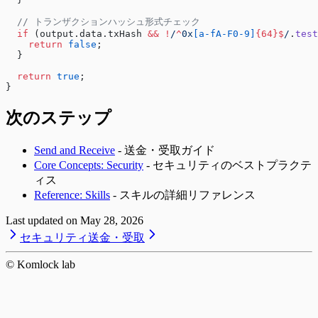
  // トランザクションハッシュ形式チェック
  if
 (output.data.txHash 
&&
 !
/
^
0x
[a-fA-F0-9]
{64}$
/
.
test
    return
 false
;
  }
  return
 true
;
}
次のステップ
Send and Receive
- 送金・受取ガイド
Core Concepts: Security
- セキュリティのベストプラクテ
ィス
Reference: Skills
- スキルの詳細リファレンス
Last updated on
May 28, 2026
セキュリティ
送金・受取
© Komlock lab