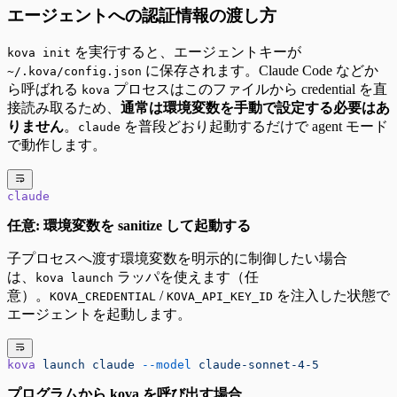
エージェントへの認証情報の渡し方
を実行すると、エージェントキーが
kova init
に保存されます。Claude Code などか
~/.kova/config.json
ら呼ばれる
プロセスはこのファイルから credential を直
kova
接読み取るため、
通常は環境変数を手動で設定する必要はあ
りません
。
を普段どおり起動するだけで agent モード
claude
で動作します。
claude
任意: 環境変数を sanitize して起動する
子プロセスへ渡す環境変数を明示的に制御したい場合
は、
ラッパを使えます（任
kova launch
意）。
/
を注入した状態で
KOVA_CREDENTIAL
KOVA_API_KEY_ID
エージェントを起動します。
kova
 launch
 claude
 --model
 claude-sonnet-4-5
プログラムから kova を呼び出す場合