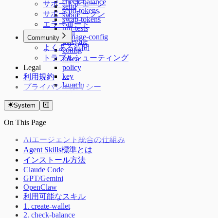
check-balance
サポートチェーン
send
send-tokens
サポートトークン
swap
swap-tokens
call
エラーコード
run-tests
sign
manage-config
Community
delegate
よくある質問
config
トラブルシューティング
token
Legal
policy
key
利用規約
launch
プライバシーポリシー
status
skills
System
plugin
terms
On This Page
AIエージェント統合の仕組み
Agent Skills標準とは
インストール方法
Claude Code
GPT/Gemini
OpenClaw
利用可能なスキル
1. create-wallet
2. check-balance