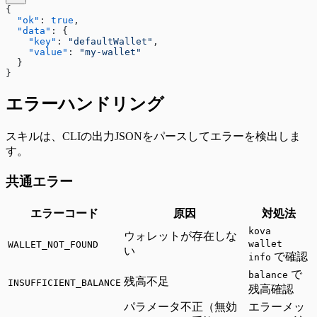
{
  "ok"
: 
true
,
  "data"
: {
    "key"
: 
"defaultWallet"
,
    "value"
: 
"my-wallet"
  }
}
エラーハンドリング
スキルは、CLIの出力JSONをパースしてエラーを検出しま
す。
共通エラー
エラーコード
原因
対処法
kova
ウォレットが存在しな
wallet
WALLET_NOT_FOUND
い
で確認
info
で
balance
残高不足
INSUFFICIENT_BALANCE
残高確認
パラメータ不正（無効
エラーメッ