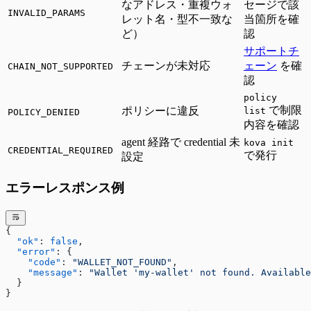
なアドレス・重複ウォ
セージで該
INVALID_PARAMS
レット名・型不一致な
当箇所を確
ど）
認
サポートチ
チェーンが未対応
ェーン
を確
CHAIN_NOT_SUPPORTED
認
policy
で制限
ポリシーに違反
list
POLICY_DENIED
内容を確認
agent 経路で credential 未
kova init
CREDENTIAL_REQUIRED
で発行
設定
エラーレスポンス例
{
  "ok"
: 
false
,
  "error"
: {
    "code"
: 
"WALLET_NOT_FOUND"
,
    "message"
: 
"Wallet 'my-wallet' not found. Available
  }
}