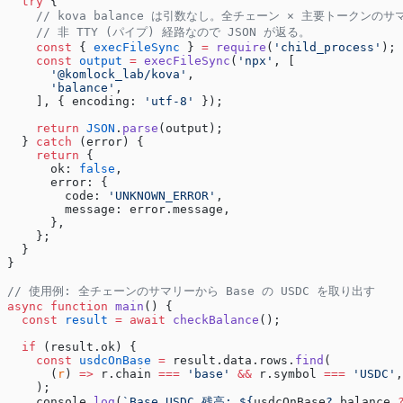
  try
 {
    // kova balance は引数なし。全チェーン × 主要トークンの
    // 非 TTY (パイプ) 経路なので JSON が返る。
    const
 { 
execFileSync
 } 
=
 require
(
'child_process'
);
    const
 output
 =
 execFileSync
(
'npx'
, [
      '@komlock_lab/kova'
,
      'balance'
,
    ], { encoding: 
'utf-8'
 });
    return
 JSON
.
parse
(output);
  } 
catch
 (error) {
    return
 {
      ok: 
false
,
      error: {
        code: 
'UNKNOWN_ERROR'
,
        message: error.message,
      },
    };
  }
}
// 使用例: 全チェーンのサマリーから Base の USDC を取り出す
async
 function
 main
() {
  const
 result
 =
 await
 checkBalance
();
  if
 (result.ok) {
    const
 usdcOnBase
 =
 result.data.rows.
find
(
      (
r
) 
=>
 r.chain 
===
 'base'
 &&
 r.symbol 
===
 'USDC'
,
    );
    console.
log
(
`Base USDC 残高: ${
usdcOnBase
?.
balance
 