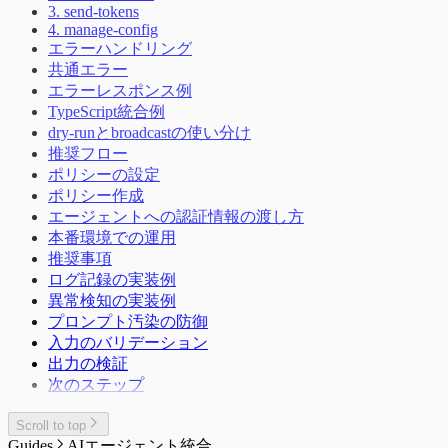
3. send-tokens
4. manage-config
エラーハンドリング
共通エラー
エラーレスポンス例
TypeScript統合例
dry-runとbroadcastの使い分け
推奨フロー
ポリシーの設定
ポリシー作成
エージェントへの認証情報の渡し方
本番環境での運用
推奨事項
ログ記録の実装例
異常検知の実装例
プロンプト汚染の防御
入力のバリデーション
出力の検証
次のステップ
Scroll to top
Guides
AIエージェント統合