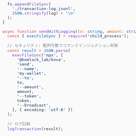
  fs.
appendFileSync
(
    './transaction-log.jsonl'
,
    JSON
.
stringify
(log) 
+
 '
\n
'
  );
}
async
 function
 sendWithLogging
(
to
:
 string
, 
amount
:
 stri
  const
 { 
execFileSync
 } 
=
 require
(
'child_process'
);
  // セキュリティ: 配列引数でコマンドインジェクション対策
  const
 result
 =
 JSON
.
parse
(
    execFileSync
(
'npx'
, [
      '@komlock_lab/kova'
,
      'send'
,
      '--name'
,
      'my-wallet'
,
      '--to'
,
      to,
      '--amount'
,
      amount,
      '--token'
,
      token,
      '--broadcast'
,
    ], { encoding: 
'utf-8'
 })
  );
  // ログ記録
  logTransaction
(result);