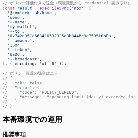
// ポリシー評価付きで送金（環境変数から credential 読み取り）
const
 result
 =
 execFileSync
(
'npx'
, [
  '@komlock_lab/kova'
,
  'send'
,
  '--name'
,
  'my-wallet'
,
  '--to'
,
  '0x742d35Cc6634C0532925a3b844Bc9e7595f0bEb'
,
  '--amount'
,
  '150'
,
  '--token'
,
  'USDC'
,
  '--broadcast'
,
], { encoding: 
'utf-8'
 });
// ポリシー違反の場合はエラー
// {
//   "ok": false,
//   "error": {
//     "code": "POLICY_DENIED",
//     "message": "spending_limit (daily) exceeded for 
//   }
// }
本番環境での運用
推奨事項