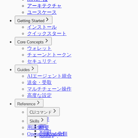
アーキテクチャ
ユースケース
Getting Started
インストール
クイックスタート
Core Concepts
ウォレット
チェーンとトークン
セキュリティ
Guides
AIエージェント統合
送金・受取
マルチチェーン操作
高度な設定
Reference
CLIコマンド
概要
Skills
init
用語集
概要
wallet
create-wallet
OperationKind 分類
balance