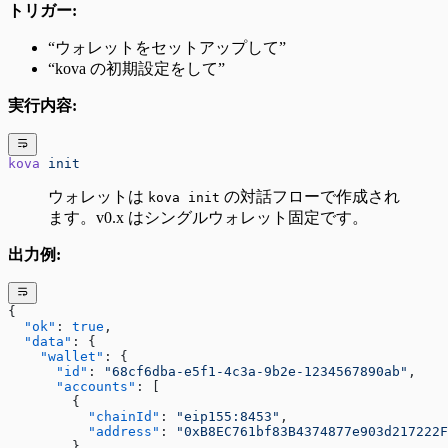
トリガー:
“ウォレットをセットアップして”
“kova の初期設定をして”
実行内容:
kova
 init
ウォレットは
の対話フローで作成され
kova init
ます。v0.x はシングルウォレット固定です。
出力例:
{
  "ok"
: 
true
,
  "data"
: {
    "wallet"
: {
      "id"
: 
"68cf6dba-e5f1-4c3a-9b2e-1234567890ab"
,
      "accounts"
: [
        {
          "chainId"
: 
"eip155:8453"
,
          "address"
: 
"0xB8EC761bf83B4374877e903d217222F
        }