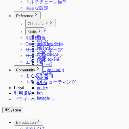
マルチチェーン操作
高度な設定
Reference
CLIコマンド
概要
Skills
init
用語集
概要
wallet
create-wallet
OperationKind 分類
balance
check-balance
サポートチェーン
send
send-tokens
サポートトークン
swap
swap-tokens
call
エラーコード
run-tests
sign
manage-config
Community
delegate
よくある質問
config
トラブルシューティング
token
Legal
policy
key
利用規約
launch
プライバシーポリシー
status
skills
System
plugin
terms
Introduction
Kovaとは