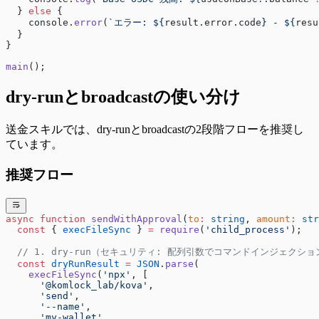
  } 
else
 {
    console.
error
(
`エラー: ${
result
.
error
.
code
} - ${
resu
  }
}
main
();
dry-runとbroadcastの使い分け
送金スキルでは、dry-runとbroadcastの2段階フローを推奨し
ています。
推奨フロー
async
 function
 sendWithApproval
(
to
:
 string
, 
amount
:
 str
  const
 { 
execFileSync
 } 
=
 require
(
'child_process'
);
  // 1. dry-run（セキュリティ: 配列引数でコマンドインジェクシ
  const
 dryRunResult
 =
 JSON
.
parse
(
    execFileSync
(
'npx'
, [
      '@komlock_lab/kova'
,
      'send'
,
      '--name'
,
      'my-wallet'
,