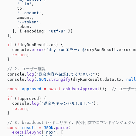
      '--to'
,
      to,
      '--amount'
,
      amount,
      '--token'
,
      token,
    ], { encoding: 
'utf-8'
 })
  );
  if
 (
!
dryRunResult.ok) {
    console.
error
(
`dry-runエラー: ${
dryRunResult
.
error
.
m
    return
;
  }
  // 2. ユーザー確認
  console.
log
(
"送金内容を確認してください:"
);
  console.
log
(
JSON
.
stringify
(dryRunResult.data.tx, 
null
  const
 approved
 =
 await
 askUserApproval
();  
// ユーザ
  if
 (
!
approved) {
    console.
log
(
"送金をキャンセルしました"
);
    return
;
  }
  // 3. broadcast（セキュリティ: 配列引数でコマンドインジェク
  const
 result
 =
 JSON
.
parse
(
    execFileSync
(
'npx'
, [