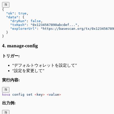
{
  "ok"
: 
true
,
  "data"
: {
    "dryRun"
: 
false
,
    "txHash"
: 
"0x1234567890abcdef..."
,
    "explorerUrl"
: 
"https://basescan.org/tx/0x123456789
  }
}
4. manage-config
トリガー:
“デフォルトウォレットを設定して”
“設定を変更して”
実行内容:
kova
 config
 set
 <
ke
y
>
 <
valu
e
>
出力例: