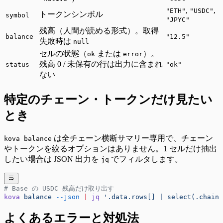
,
,
"ETH"
"USDC"
トークンシンボル
symbol
"JPYC"
残高（人間が読める形式）。取得
balance
"12.5"
失敗時は
null
セルの状態（
または
）。
ok
error
残高 0 / 未保有の行は出力に含まれ
status
"ok"
ない
特定のチェーン・トークンだけ見たい
とき
は全チェーン横断サマリー専用で、チェーン
kova balance
やトークンを絞るオプションはありません。1 セルだけ抽出
したい場合は JSON 出力を
でフィルタします。
jq
# Base の USDC 残高だけ取り出す
kova
 balance
 --json
 |
 jq
 '.data.rows[] | select(.chain 
よくあるエラーと対処法