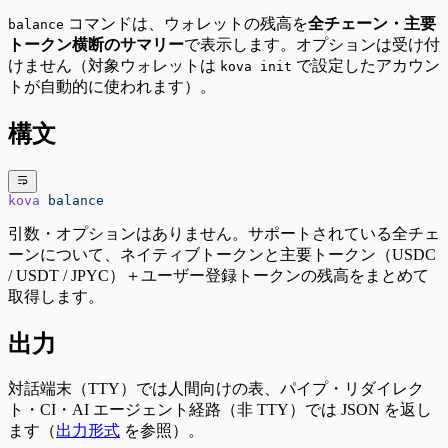
コマンドは、ウォレットの残高を
全チェーン・主要
balance
トークン横断のサマリー
で表示します。オプションは受け付
けません（対象ウォレットは
で設定したアカウン
kova init
トが自動的に使われます）。
構文
kova
 balance
引数・オプションはありません。サポートされている全チェ
ーンについて、ネイティブトークンと主要トークン（USDC
/ USDT / JPYC）＋ユーザー登録トークンの残高をまとめて
取得します。
出力
対話端末（TTY）では人間向けの表、パイプ・リダイレク
ト・CI・AI エージェント経路（非 TTY）では JSON を返し
ます（
出力形式
を参照）。