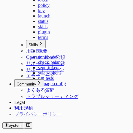
policy
key
launch
status
skills
plugin
terms
Skills
用語集
概要
create-wallet
OperationKind 分類
check-balance
サポートチェーン
send-tokens
サポートトークン
swap-tokens
エラーコード
run-tests
manage-config
Community
よくある質問
トラブルシューティング
Legal
利用規約
プライバシーポリシー
System