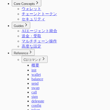
Core Concepts
ウォレット
チェーンとトークン
セキュリティ
Guides
AIエージェント統合
送金・受取
マルチチェーン操作
高度な設定
Reference
CLIコマンド
概要
init
wallet
balance
send
swap
call
sign
delegate
config
token