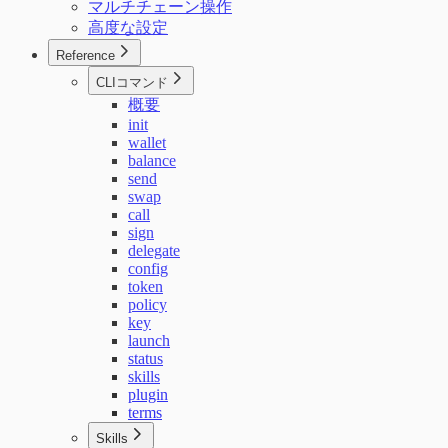
マルチチェーン操作
高度な設定
Reference
CLIコマンド
概要
init
wallet
balance
send
swap
call
sign
delegate
config
token
policy
key
launch
status
skills
plugin
terms
Skills