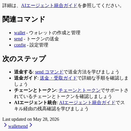
詳細は、
AIエージェント統合ガイド
を参照してください。
関連コマンド
wallet
- ウォレットの作成と管理
send
- トークンの送金
config
- 設定管理
次のステップ
送金する
:
send コマンド
で送金方法を学びましょう
送金ガイド
:
送金・受取ガイド
で詳細な手順を確認しま
しょう
チェーンとトークン
:
チェーンとトークン
でサポートさ
れているチェーンとトークンを確認しましょう
AIエージェント統合
:
AIエージェント統合ガイド
でス
キル経由の残高確認を学びましょう
Last updated on
May 28, 2026
wallet
send