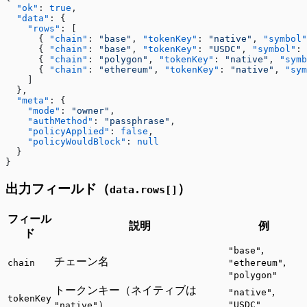
  "ok"
: 
true
,
  "data"
: {
    "rows"
: [
      { 
"chain"
: 
"base"
, 
"tokenKey"
: 
"native"
, 
"symbol"
      { 
"chain"
: 
"base"
, 
"tokenKey"
: 
"USDC"
, 
"symbol"
: 
      { 
"chain"
: 
"polygon"
, 
"tokenKey"
: 
"native"
, 
"symb
      { 
"chain"
: 
"ethereum"
, 
"tokenKey"
: 
"native"
, 
"sym
    ]
  },
  "meta"
: {
    "mode"
: 
"owner"
,
    "authMethod"
: 
"passphrase"
,
    "policyApplied"
: 
false
,
    "policyWouldBlock"
: 
null
  }
}
出力フィールド（
）
data.rows[]
フィール
説明
例
ド
,
"base"
チェーン名
,
chain
"ethereum"
"polygon"
トークンキー（ネイティブは
,
"native"
tokenKey
）
"USDC"
"native"