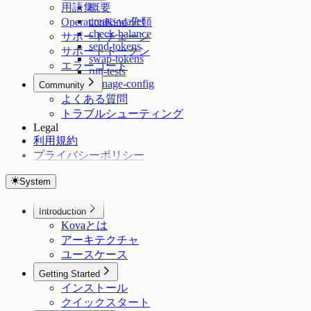
用語集
概要
create-wallet
OperationKind 分類
check-balance
サポートチェーン
send-tokens
サポートトークン
swap-tokens
エラーコード
run-tests
manage-config
Community
よくある質問
トラブルシューティング
Legal
利用規約
プライバシーポリシー
System
Introduction
Kovaとは
アーキテクチャ
ユースケース
Getting Started
インストール
クイックスタート