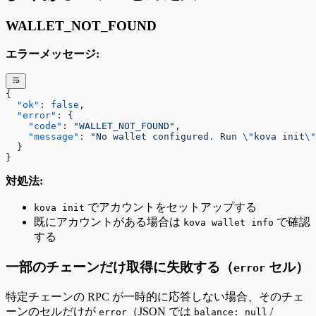
WALLET_NOT_FOUND
エラーメッセージ:
{
  "ok"
: 
false
,
  "error"
: {
    "code"
: 
"WALLET_NOT_FOUND"
,
    "message"
: 
"No wallet configured. Run 
\"
kova init
\"
  }
}
対処法:
でアカウントをセットアップする
kova init
既にアカウントがある場合は
で確認
kova wallet info
する
一部のチェーンだけ取得に失敗する（
セル）
error
特定チェーンの RPC が一時的に応答しない場合、そのチェ
ーンのセルだけが
（JSON では
/
error
balance: null