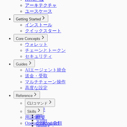
アーキテクチャ
ユースケース
Getting Started
インストール
クイックスタート
Core Concepts
ウォレット
チェーンとトークン
セキュリティ
Guides
AIエージェント統合
送金・受取
マルチチェーン操作
高度な設定
Reference
CLIコマンド
概要
Skills
init
用語集
概要
wallet
create-wallet
OperationKind 分類
balance