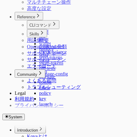
マルチチェーン操作
高度な設定
Reference
CLIコマンド
概要
Skills
init
用語集
概要
wallet
create-wallet
OperationKind 分類
balance
check-balance
サポートチェーン
send
send-tokens
サポートトークン
swap
swap-tokens
call
エラーコード
run-tests
sign
manage-config
Community
delegate
よくある質問
config
トラブルシューティング
token
Legal
policy
key
利用規約
launch
プライバシーポリシー
status
skills
System
plugin
terms
Introduction
Kovaとは