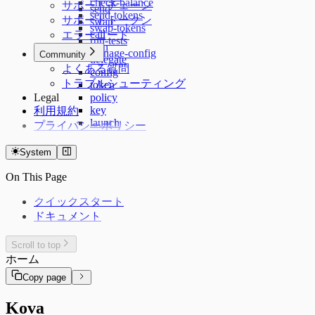
check-balance
サポートチェーン
send
send-tokens
サポートトークン
swap
swap-tokens
call
エラーコード
run-tests
sign
manage-config
Community
delegate
よくある質問
config
トラブルシューティング
token
Legal
policy
key
利用規約
launch
プライバシーポリシー
status
skills
System
plugin
terms
On This Page
クイックスタート
ドキュメント
Scroll to top
ホーム
Copy page
Kova