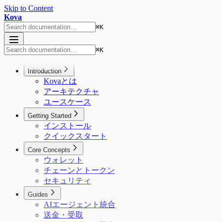
Skip to Content
Kova
⌘
K
⌘
K
Introduction
Kovaとは
アーキテクチャ
ユースケース
Getting Started
インストール
クイックスタート
Core Concepts
ウォレット
チェーンとトークン
セキュリティ
Guides
AIエージェント統合
送金・受取