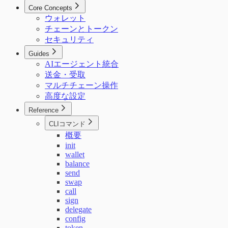
Core Concepts
ウォレット
チェーンとトークン
セキュリティ
Guides
AIエージェント統合
送金・受取
マルチチェーン操作
高度な設定
Reference
CLIコマンド
概要
init
wallet
balance
send
swap
call
sign
delegate
config
token