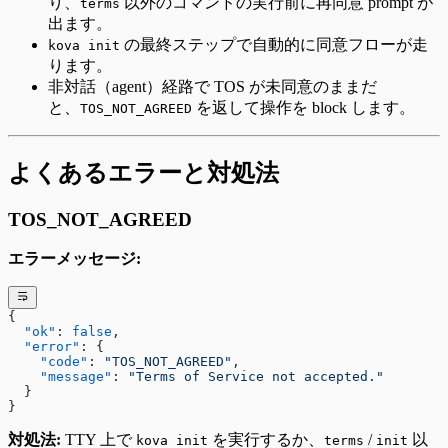
り、
以外のコマンドの実行前に再同意 prompt が
terms
出ます。
の最終ステップで自動的に同意フローが走
kova init
ります。
非対話（agent）経路で TOS が未同意のままだ
と、
を返して操作を block します。
TOS_NOT_AGREED
よくあるエラーと対処法
TOS_NOT_AGREED
エラーメッセージ:
{
  "ok"
: 
false
,
  "error"
: {
    "code"
: 
"TOS_NOT_AGREED"
,
    "message"
: 
"Terms of Service not accepted."
  }
}
対処法:
TTY 上で
を実行するか、
/
以
kova init
terms
init