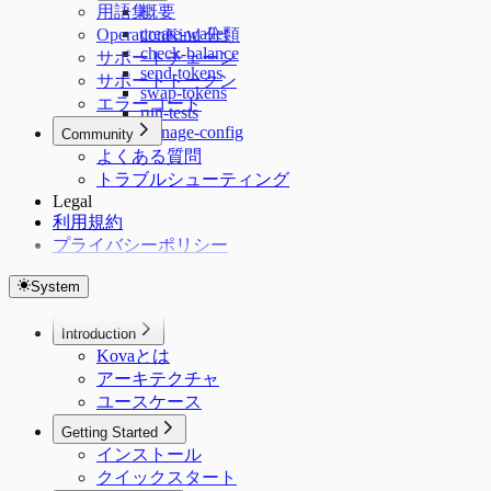
用語集
概要
create-wallet
OperationKind 分類
check-balance
サポートチェーン
send-tokens
サポートトークン
swap-tokens
エラーコード
run-tests
manage-config
Community
よくある質問
トラブルシューティング
Legal
利用規約
プライバシーポリシー
System
Introduction
Kovaとは
アーキテクチャ
ユースケース
Getting Started
インストール
クイックスタート