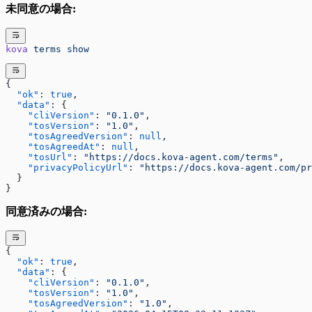
未同意の場合:
kova
 terms
 show
{
  "ok"
: 
true
,
  "data"
: {
    "cliVersion"
: 
"0.1.0"
,
    "tosVersion"
: 
"1.0"
,
    "tosAgreedVersion"
: 
null
,
    "tosAgreedAt"
: 
null
,
    "tosUrl"
: 
"https://docs.kova-agent.com/terms"
,
    "privacyPolicyUrl"
: 
"https://docs.kova-agent.com/pr
  }
}
同意済みの場合:
{
  "ok"
: 
true
,
  "data"
: {
    "cliVersion"
: 
"0.1.0"
,
    "tosVersion"
: 
"1.0"
,
    "tosAgreedVersion"
: 
"1.0"
,