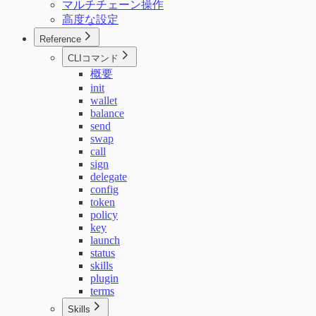
マルチチェーン操作
高度な設定
Reference
CLIコマンド
概要
init
wallet
balance
send
swap
call
sign
delegate
config
token
policy
key
launch
status
skills
plugin
terms
Skills