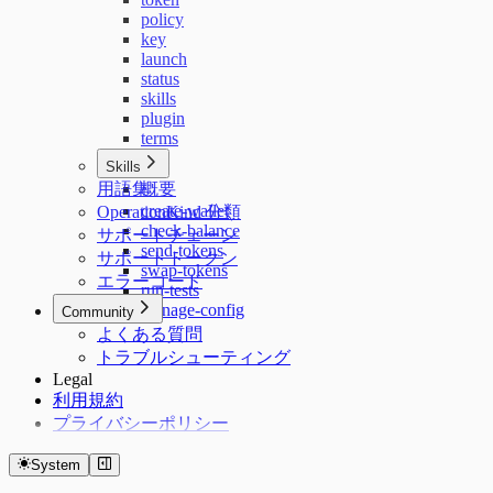
policy
key
launch
status
skills
plugin
terms
Skills
用語集
概要
create-wallet
OperationKind 分類
check-balance
サポートチェーン
send-tokens
サポートトークン
swap-tokens
エラーコード
run-tests
manage-config
Community
よくある質問
トラブルシューティング
Legal
利用規約
プライバシーポリシー
System